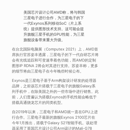
美国芯片设计公司AMD称，将与韩国
三星电子进行合作，为三星电子的下
一代Exynos系列移动SoC（片上系
统）提供图形技术支持。这可能会提
升旗舰三星手机的GPU性能，为三星
旗舰设备带来重大升级。
在台北国际电脑展（Computex 2021）上，AMD首
席执行官苏姿丰透露，三星电子的下一代自研芯片将
会有光线追踪和可变速率着色功能，而AMD的定制
图形IP RDNA 2将会对其进行支持。苏姿丰称，更多
的细节将由三星电子在今年晚些时候公布。
Exynos是三星电子基于Arm构架设计研发的处理器
品牌，之前该芯片搭载于三星电子的旗舰Galaxy系
列手机中，在除美国之外的一些市场中进行销售。此
前，人们普遍认为搭载Exynos的手机性能会略低于
搭载高通骁龙芯片的同类机型。
自2019年以来，三星电子和AMD就一直在GPU上进
行合作。三星电子最新的旗舰Exynos 2100芯片在
今年1月推出，搭载于Galaxy S21智能手机。该处理
器采用了英国芯片设计公司Arm设计的Mali-G78