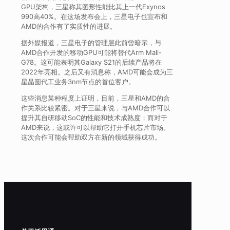
GPU架构，三星称其图形性能比其上一代Exynos
990高40%。在这场发布会上，三星电子也宣布和
AMD的合作有了实质性的进展。
据外媒报道，三星电子的管理层此前曾暗​​示，与
AMD合作开发的移动GPU可能将替代Arm Mali-
G78。这可能表明其Galaxy S21的后续产品将在
2022年亮相。之后又有消息称，AMD可能会成为三
星晶圆代工业务3nm节点的首位客户。
这些消息某种程度上证明，目前，三星和AMD的合
作关系比较紧密。对于三星来说，与AMD合作可以
提升其自研移动SoC的性能和技术成熟度；而对于
AMD来说，这或许可以帮助它打开手机芯片市场。
这次合作可能会帮助双方在新的领域获得成功。